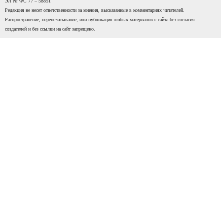
ЭЛ № ФС 77 – 58851
Редакция не несет ответственности за мнения, высказанные в комментариях читателей.
Распространение, перепечатывание, или публикация любых материалов с сайта без согласия
создателей и без ссылки на сайт запрещено.