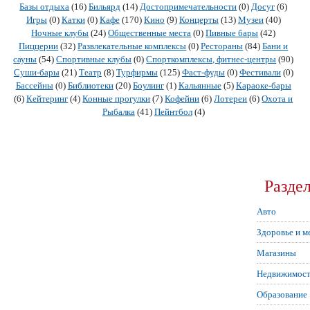
Базы отдыха
(16)
Бильярд
(14)
Достопримечательности
(0)
Досуг
(6)
Игры
(0)
Катки
(0)
Кафе
(170)
Кино
(9)
Концерты
(13)
Музеи
(40)
Ночные клубы
(24)
Общественные места
(0)
Пивные бары
(42)
Пиццерии
(32)
Развлекательные комплексы
(0)
Рестораны
(84)
Бани и
сауны
(54)
Спортивные клубы
(0)
Спорткомплексы, фитнес-центры
(90)
Суши-бары
(21)
Театр
(8)
Турфирмы
(125)
Фаст-фуды
(0)
Фестивали
(0)
Бассейны
(0)
Библиотеки
(20)
Боулинг
(1)
Кальянные
(5)
Караоке-бары
(6)
Кейтеринг
(4)
Конные прогулки
(7)
Кофейни
(6)
Лотереи
(6)
Охота и
Рыбалка
(41)
Пейнтбол
(4)
Разде
Авто
Здоровье и м
Магазины
Недвижимост
Образование