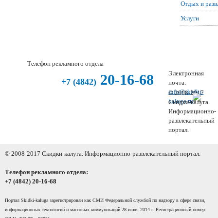
Отдых и разв
Услуги
Телефон рекламного отдела
Электронная
20-16-68
+7 (4842)
почта:
info@skidki-
© 2008-2017
kaluga.ru
Скидки-калуга.
Информационно-
развлекательный
портал.
© 2008-2017 Скидки-калуга. Информационно-развлекательный портал.
Телефон рекламного отдела:
+7 (4842) 20-16-68
Портал Skidki-kaluga зарегистрирован как СМИ Федеральной службой по надзору в сфере связи,
информационных технологий и массовых коммуникаций 28 июля 2014 г. Регистрационный номер: