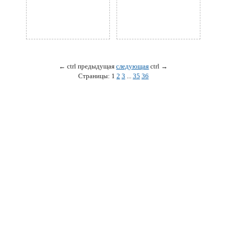
←
ctrl
предыдущая
следующая
ctrl
→
Страницы:
1
2
3
...
35
36