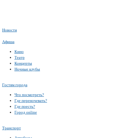
Новости
Афиша
Кино
Театр
Концерты
Ночные клубы
Гостям города
Что посмотреть?
Где переночевать?
Где поесть?
Город online
Транспорт
Автобусы