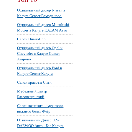
Официальный дилер Nissan в
Калуге Genser Ромоданово
Официальный дилер Mitsubishi
Motors в Калуге КАСАМ Авто
Салон ПианоПро
Официальный дилер Opel и
Chevrolet в Калуге Genser
Азарово
Официальный дилер Ford в
Калуге Genser Калуга
Салон красоты Сити
Мебельный центр
Благовещенский
Салон женского и мужского
нижнего белья Флёр
Официальный Дилер UZ-
DAEWOO Авто - Бас Калуга