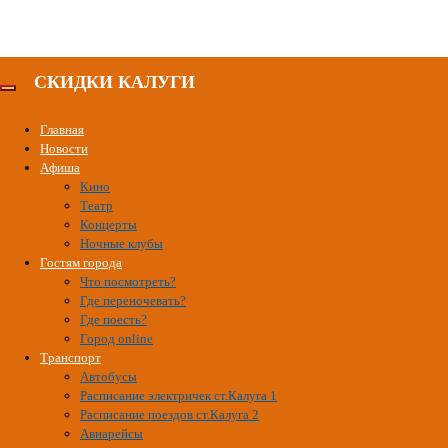
СКИДКИ КАЛУГИ
Главная
Новости
Афиша
Кино
Театр
Концерты
Ночные клубы
Гостям города
Что посмотреть?
Где переночевать?
Где поесть?
Город online
Транспорт
Автобусы
Расписание электричек ст.Калуга 1
Расписание поездов ст.Калуга 2
Авиарейсы